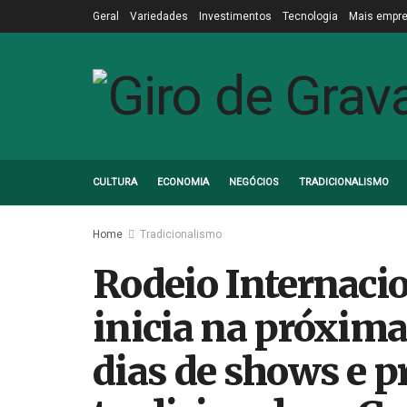
Geral
Variedades
Investimentos
Tecnologia
Mais empr
CULTURA
ECONOMIA
NEGÓCIOS
TRADICIONALISMO
Home
Tradicionalismo
Rodeio Internaci
inicia na próxim
dias de shows e 