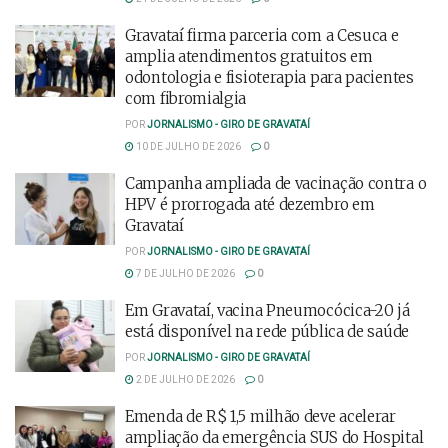
Gravataí firma parceria com a Cesuca e
amplia atendimentos gratuitos em
odontologia e fisioterapia para pacientes
com fibromialgia
POR
JORNALISMO - GIRO DE GRAVATAÍ
10 DE JULHO DE 2026
0
Campanha ampliada de vacinação contra o
HPV é prorrogada até dezembro em
Gravataí
POR
JORNALISMO - GIRO DE GRAVATAÍ
7 DE JULHO DE 2026
0
Em Gravataí, vacina Pneumocócica-20 já
está disponível na rede pública de saúde
POR
JORNALISMO - GIRO DE GRAVATAÍ
2 DE JULHO DE 2026
0
Emenda de R$ 1,5 milhão deve acelerar
ampliação da emergência SUS do Hospital