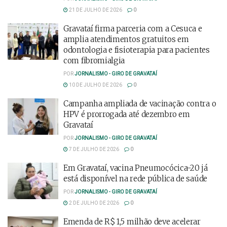
21 DE JULHO DE 2026
0
Gravataí firma parceria com a Cesuca e
amplia atendimentos gratuitos em
odontologia e fisioterapia para pacientes
com fibromialgia
POR
JORNALISMO - GIRO DE GRAVATAÍ
10 DE JULHO DE 2026
0
Campanha ampliada de vacinação contra o
HPV é prorrogada até dezembro em
Gravataí
POR
JORNALISMO - GIRO DE GRAVATAÍ
7 DE JULHO DE 2026
0
Em Gravataí, vacina Pneumocócica-20 já
está disponível na rede pública de saúde
POR
JORNALISMO - GIRO DE GRAVATAÍ
2 DE JULHO DE 2026
0
Emenda de R$ 1,5 milhão deve acelerar