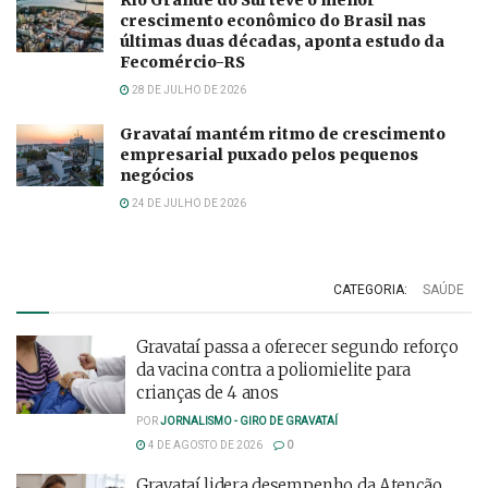
Rio Grande do Sul teve o menor
crescimento econômico do Brasil nas
últimas duas décadas, aponta estudo da
Fecomércio-RS
28 DE JULHO DE 2026
Gravataí mantém ritmo de crescimento
empresarial puxado pelos pequenos
negócios
24 DE JULHO DE 2026
CATEGORIA:
SAÚDE
Gravataí passa a oferecer segundo reforço
da vacina contra a poliomielite para
crianças de 4 anos
POR
JORNALISMO - GIRO DE GRAVATAÍ
4 DE AGOSTO DE 2026
0
Gravataí lidera desempenho da Atenção