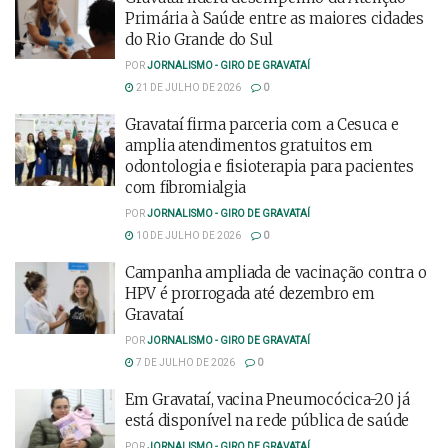
Primária à Saúde entre as maiores cidades
do Rio Grande do Sul
POR
JORNALISMO - GIRO DE GRAVATAÍ
21 DE JULHO DE 2026
0
Gravataí firma parceria com a Cesuca e
amplia atendimentos gratuitos em
odontologia e fisioterapia para pacientes
com fibromialgia
POR
JORNALISMO - GIRO DE GRAVATAÍ
10 DE JULHO DE 2026
0
Campanha ampliada de vacinação contra o
HPV é prorrogada até dezembro em
Gravataí
POR
JORNALISMO - GIRO DE GRAVATAÍ
7 DE JULHO DE 2026
0
Em Gravataí, vacina Pneumocócica-20 já
está disponível na rede pública de saúde
POR
JORNALISMO - GIRO DE GRAVATAÍ