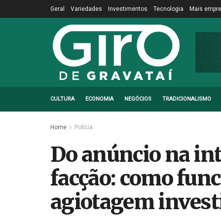
Geral
Variedades
Investimentos
Tecnologia
Mais empr
CULTURA
ECONOMIA
NEGÓCIOS
TRADICIONALISMO
Home
Polícia
Do anúncio na int
facção: como fun
agiotagem invest