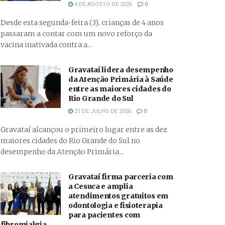
4 DE AGOSTO DE 2026
0
Desde esta segunda-feira (3), crianças de 4 anos
passaram a contar com um novo reforço da
vacina inativada contra a...
Gravataí lidera desempenho
da Atenção Primária à Saúde
entre as maiores cidades do
Rio Grande do Sul
21 DE JULHO DE 2026
0
Gravataí alcançou o primeiro lugar entre as dez
maiores cidades do Rio Grande do Sul no
desempenho da Atenção Primária...
Gravataí firma parceria com
a Cesuca e amplia
atendimentos gratuitos em
odontologia e fisioterapia
para pacientes com
fibromialgia