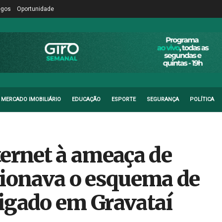
egos
Oportunidade
MERCADO IMOBILIÁRIO
EDUCAÇÃO
ESPORTE
SEGURANÇA
POLÍTICA
ernet à ameaça de
cionava o esquema de
igado em Gravataí