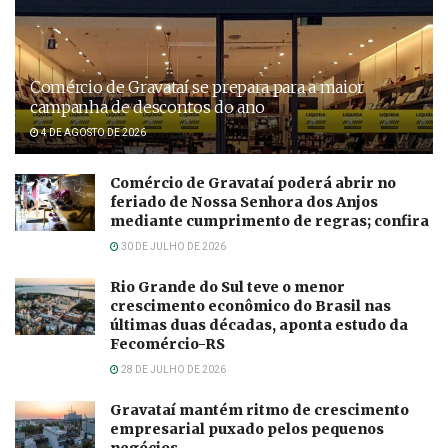
Comércio de Gravataí se prepara para a maior
campanha de descontos do ano
4 DE AGOSTO DE 2026
Comércio de Gravataí poderá abrir no
feriado de Nossa Senhora dos Anjos
mediante cumprimento de regras; confira
30 DE JULHO DE 2026
Rio Grande do Sul teve o menor
crescimento econômico do Brasil nas
últimas duas décadas, aponta estudo da
Fecomércio-RS
28 DE JULHO DE 2026
Gravataí mantém ritmo de crescimento
empresarial puxado pelos pequenos
negócios