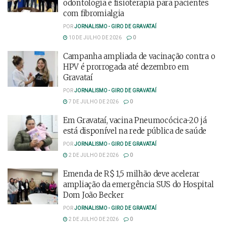
odontologia e fisioterapia para pacientes
com fibromialgia
POR
JORNALISMO - GIRO DE GRAVATAÍ
10 DE JULHO DE 2026
0
Campanha ampliada de vacinação contra o
HPV é prorrogada até dezembro em
Gravataí
POR
JORNALISMO - GIRO DE GRAVATAÍ
7 DE JULHO DE 2026
0
Em Gravataí, vacina Pneumocócica-20 já
está disponível na rede pública de saúde
POR
JORNALISMO - GIRO DE GRAVATAÍ
2 DE JULHO DE 2026
0
Emenda de R$ 1,5 milhão deve acelerar
ampliação da emergência SUS do Hospital
Dom João Becker
POR
JORNALISMO - GIRO DE GRAVATAÍ
2 DE JULHO DE 2026
0