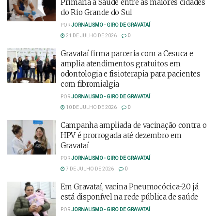
Primária à Saúde entre as maiores cidades
do Rio Grande do Sul
POR
JORNALISMO - GIRO DE GRAVATAÍ
21 DE JULHO DE 2026
0
Gravataí firma parceria com a Cesuca e
amplia atendimentos gratuitos em
odontologia e fisioterapia para pacientes
com fibromialgia
POR
JORNALISMO - GIRO DE GRAVATAÍ
10 DE JULHO DE 2026
0
Campanha ampliada de vacinação contra o
HPV é prorrogada até dezembro em
Gravataí
POR
JORNALISMO - GIRO DE GRAVATAÍ
7 DE JULHO DE 2026
0
Em Gravataí, vacina Pneumocócica-20 já
está disponível na rede pública de saúde
POR
JORNALISMO - GIRO DE GRAVATAÍ