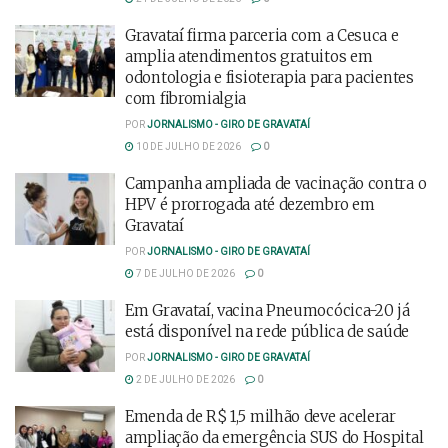
Gravataí firma parceria com a Cesuca e
amplia atendimentos gratuitos em
odontologia e fisioterapia para pacientes
com fibromialgia
POR
JORNALISMO - GIRO DE GRAVATAÍ
10 DE JULHO DE 2026
0
Campanha ampliada de vacinação contra o
HPV é prorrogada até dezembro em
Gravataí
POR
JORNALISMO - GIRO DE GRAVATAÍ
7 DE JULHO DE 2026
0
Em Gravataí, vacina Pneumocócica-20 já
está disponível na rede pública de saúde
POR
JORNALISMO - GIRO DE GRAVATAÍ
2 DE JULHO DE 2026
0
Emenda de R$ 1,5 milhão deve acelerar
ampliação da emergência SUS do Hospital