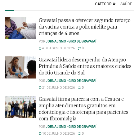
CATEGORIA:
SAÚDE
Gravataí passa a oferecer segundo reforço
da vacina contra a poliomielite para
crianças de 4 anos
POR
JORNALISMO - GIRO DE GRAVATAÍ
4 DE AGOSTO DE 2026
0
Gravataí lidera desempenho da Atenção
Primária à Saúde entre as maiores cidades
do Rio Grande do Sul
POR
JORNALISMO - GIRO DE GRAVATAÍ
21 DE JULHO DE 2026
0
Gravataí firma parceria com a Cesuca e
amplia atendimentos gratuitos em
odontologia e fisioterapia para pacientes
com fibromialgia
POR
JORNALISMO - GIRO DE GRAVATAÍ
10 DE JULHO DE 2026
0