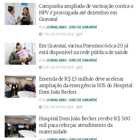
Campanha ampliada de vacinação contra o
HPV é prorrogada até dezembro em
Gravataí
POR
JORNALISMO - GIRO DE GRAVATAÍ
7 DE JULHO DE 2026
0
Em Gravataí, vacina Pneumocócica-20 já
está disponível na rede pública de saúde
POR
JORNALISMO - GIRO DE GRAVATAÍ
2 DE JULHO DE 2026
0
Emenda de R$ 1,5 milhão deve acelerar
ampliação da emergência SUS do Hospital
Dom João Becker
POR
JORNALISMO - GIRO DE GRAVATAÍ
2 DE JULHO DE 2026
0
Hospital Dom João Becker recebe R$ 500
mil para reforçar atendimento da
maternidade
POR
JORNALISMO - GIRO DE GRAVATAÍ