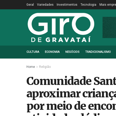
Geral
Variedades
Investimentos
Tecnologia
Mais empr
CULTURA
ECONOMIA
NEGÓCIOS
TRADICIONALISMO
Home
Religião
Comunidade Sant
aproximar criança
por meio de encon