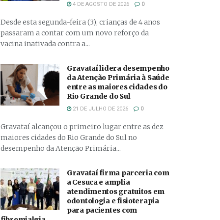
4 DE AGOSTO DE 2026
0
Desde esta segunda-feira (3), crianças de 4 anos
passaram a contar com um novo reforço da
vacina inativada contra a...
Gravataí lidera desempenho
da Atenção Primária à Saúde
entre as maiores cidades do
Rio Grande do Sul
21 DE JULHO DE 2026
0
Gravataí alcançou o primeiro lugar entre as dez
maiores cidades do Rio Grande do Sul no
desempenho da Atenção Primária...
Gravataí firma parceria com
a Cesuca e amplia
atendimentos gratuitos em
odontologia e fisioterapia
para pacientes com
fibromialgia