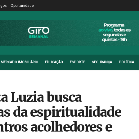
egos
Oportunidade
MERCADO IMOBILIÁRIO
EDUCAÇÃO
ESPORTE
SEGURANÇA
POLÍTICA
a Luzia busca
s da espiritualidade
tros acolhedores e