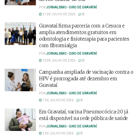
POR
JORNALISMO - GIRO DE GRAVATAÍ
21 DE JULHO DE 2026
0
Gravataí firma parceria com a Cesuca e
amplia atendimentos gratuitos em
odontologia e fisioterapia para pacientes
com fibromialgia
POR
JORNALISMO - GIRO DE GRAVATAÍ
10 DE JULHO DE 2026
0
Campanha ampliada de vacinação contra o
HPV é prorrogada até dezembro em
Gravataí
POR
JORNALISMO - GIRO DE GRAVATAÍ
7 DE JULHO DE 2026
0
Em Gravataí, vacina Pneumocócica-20 já
está disponível na rede pública de saúde
POR
JORNALISMO - GIRO DE GRAVATAÍ
2 DE JULHO DE 2026
0