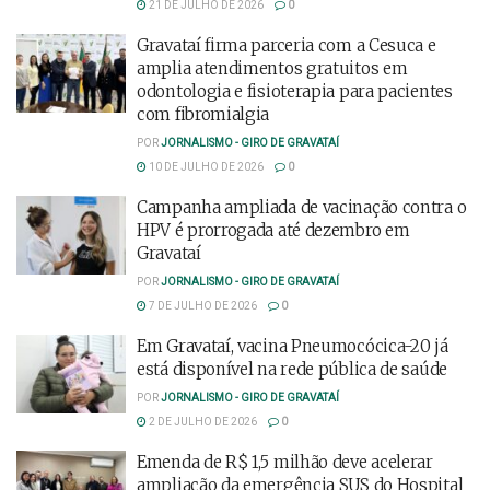
21 DE JULHO DE 2026
0
Gravataí firma parceria com a Cesuca e
amplia atendimentos gratuitos em
odontologia e fisioterapia para pacientes
com fibromialgia
POR
JORNALISMO - GIRO DE GRAVATAÍ
10 DE JULHO DE 2026
0
Campanha ampliada de vacinação contra o
HPV é prorrogada até dezembro em
Gravataí
POR
JORNALISMO - GIRO DE GRAVATAÍ
7 DE JULHO DE 2026
0
Em Gravataí, vacina Pneumocócica-20 já
está disponível na rede pública de saúde
POR
JORNALISMO - GIRO DE GRAVATAÍ
2 DE JULHO DE 2026
0
Emenda de R$ 1,5 milhão deve acelerar
ampliação da emergência SUS do Hospital