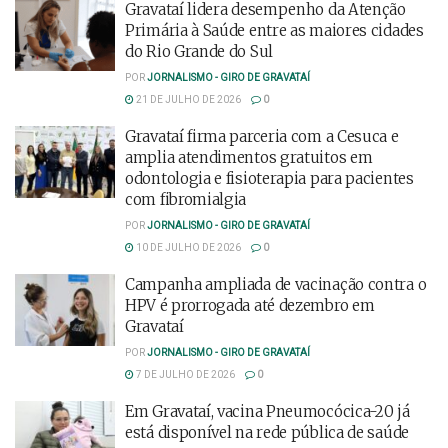
Gravataí lidera desempenho da Atenção
Primária à Saúde entre as maiores cidades
do Rio Grande do Sul
POR
JORNALISMO - GIRO DE GRAVATAÍ
21 DE JULHO DE 2026
0
Gravataí firma parceria com a Cesuca e
amplia atendimentos gratuitos em
odontologia e fisioterapia para pacientes
com fibromialgia
POR
JORNALISMO - GIRO DE GRAVATAÍ
10 DE JULHO DE 2026
0
Campanha ampliada de vacinação contra o
HPV é prorrogada até dezembro em
Gravataí
POR
JORNALISMO - GIRO DE GRAVATAÍ
7 DE JULHO DE 2026
0
Em Gravataí, vacina Pneumocócica-20 já
está disponível na rede pública de saúde