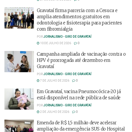
Gravataí firma parceria com a Cesuca e
amplia atendimentos gratuitos em
odontologia e fisioterapia para pacientes
com fibromialgia
POR
JORNALISMO - GIRO DE GRAVATAÍ
10 DE JULHO DE 2026
0
Campanha ampliada de vacinação contra o
HPV é prorrogada até dezembro em
Gravataí
POR
JORNALISMO - GIRO DE GRAVATAÍ
7 DE JULHO DE 2026
0
Em Gravataí, vacina Pneumocócica-20 já
está disponível na rede pública de saúde
POR
JORNALISMO - GIRO DE GRAVATAÍ
2 DE JULHO DE 2026
0
Emenda de R$ 1,5 milhão deve acelerar
ampliação da emergência SUS do Hospital