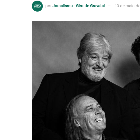
por
Jornalismo - Giro de Gravataí
13 de maio d