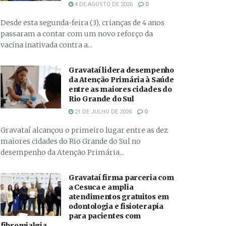
4 DE AGOSTO DE 2026
0
Desde esta segunda-feira (3), crianças de 4 anos
passaram a contar com um novo reforço da
vacina inativada contra a...
Gravataí lidera desempenho
da Atenção Primária à Saúde
entre as maiores cidades do
Rio Grande do Sul
21 DE JULHO DE 2026
0
Gravataí alcançou o primeiro lugar entre as dez
maiores cidades do Rio Grande do Sul no
desempenho da Atenção Primária...
Gravataí firma parceria com
a Cesuca e amplia
atendimentos gratuitos em
odontologia e fisioterapia
para pacientes com
fibromialgia