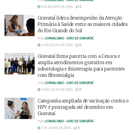
POR
JORNALISMO - GIRO DE GRAVATAÍ
4 DE AGOSTO DE 2026
0
Gravataí lidera desempenho da Atenção
Primária à Saúde entre as maiores cidades
do Rio Grande do Sul
POR
JORNALISMO - GIRO DE GRAVATAÍ
21 DE JULHO DE 2026
0
Gravataí firma parceria com a Cesuca e
amplia atendimentos gratuitos em
odontologia e fisioterapia para pacientes
com fibromialgia
POR
JORNALISMO - GIRO DE GRAVATAÍ
10 DE JULHO DE 2026
0
Campanha ampliada de vacinação contra o
HPV é prorrogada até dezembro em
Gravataí
POR
JORNALISMO - GIRO DE GRAVATAÍ
7 DE JULHO DE 2026
0