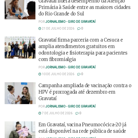
Gravataí lidera desempenho da Atenção
Primária à Saúde entre as maiores cidades
do Rio Grande do Sul
POR
JORNALISMO - GIRO DE GRAVATAÍ
21 DE JULHO DE 2026
0
Gravataí firma parceria com a Cesuca e
amplia atendimentos gratuitos em
odontologia e fisioterapia para pacientes
com fibromialgia
POR
JORNALISMO - GIRO DE GRAVATAÍ
10 DE JULHO DE 2026
0
Campanha ampliada de vacinação contra o
HPV é prorrogada até dezembro em
Gravataí
POR
JORNALISMO - GIRO DE GRAVATAÍ
7 DE JULHO DE 2026
0
Em Gravataí, vacina Pneumocócica-20 já
está disponível na rede pública de saúde