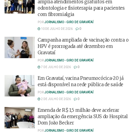
amplia atendimentos gratuitos em
odontologia e fisioterapia para pacientes
com fibromialgia
POR
JORNALISMO - GIRO DE GRAVATAÍ
10 DE JULHO DE 2026
0
Campanha ampliada de vacinação contra o
HPV é prorrogada até dezembro em
Gravataí
POR
JORNALISMO - GIRO DE GRAVATAÍ
7 DE JULHO DE 2026
0
Em Gravataí, vacina Pneumocócica-20 já
está disponível na rede pública de saúde
POR
JORNALISMO - GIRO DE GRAVATAÍ
2 DE JULHO DE 2026
0
Emenda de R$ 1,5 milhão deve acelerar
ampliação da emergência SUS do Hospital
Dom João Becker
POR
JORNALISMO - GIRO DE GRAVATAÍ