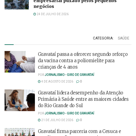
empresarial puxado pelos pequenos
negócios
24 DE JULHO DE 2026
CATEGORIA:
SAÚDE
Gravataí passa a oferecer segundo reforço
da vacina contra a poliomielite para
crianças de 4 anos
POR
JORNALISMO - GIRO DE GRAVATAÍ
4 DE AGOSTO DE 2026
0
Gravataí lidera desempenho da Atenção
Primária à Saúde entre as maiores cidades
do Rio Grande do Sul
POR
JORNALISMO - GIRO DE GRAVATAÍ
21 DE JULHO DE 2026
0
Gravataí firma parceria com a Cesuca e