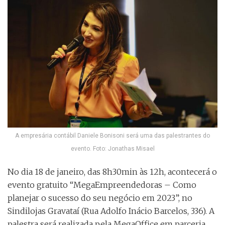
A empresária contábil Daniele Bonisoni será uma das palestrantes do
evento. Foto: Jonathas Misael
No dia 18 de janeiro, das 8h30min às 12h, acontecerá o
evento gratuito “MegaEmpreendedoras – Como
planejar o sucesso do seu negócio em 2023”, no
Sindilojas Gravataí (Rua Adolfo Inácio Barcelos, 336). A
palestra será realizada pela MegaOffice em parceria