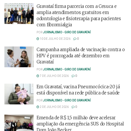
Gravataí firma parceria com a Cesuca e
amplia atendimentos gratuitos em
odontologia e fisioterapia para pacientes
com fibromialgia
POR
JORNALISMO - GIRO DE GRAVATAÍ
10 DE JULHO DE 2026
0
Campanha ampliada de vacinação contra o
HPV é prorrogada até dezembro em
Gravataí
POR
JORNALISMO - GIRO DE GRAVATAÍ
7 DE JULHO DE 2026
0
Em Gravataí, vacina Pneumocócica-20 já
está disponível na rede pública de saúde
POR
JORNALISMO - GIRO DE GRAVATAÍ
2 DE JULHO DE 2026
0
Emenda de R$ 1,5 milhão deve acelerar
ampliação da emergência SUS do Hospital
Dom João Becker