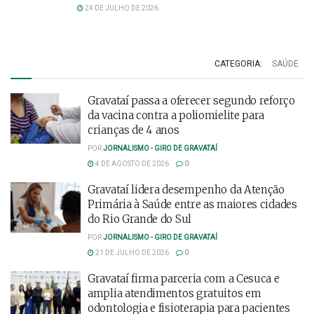
24 DE JULHO DE 2026
CATEGORIA:
SAÚDE
Gravataí passa a oferecer segundo reforço
da vacina contra a poliomielite para
crianças de 4 anos
POR
JORNALISMO - GIRO DE GRAVATAÍ
4 DE AGOSTO DE 2026
0
Gravataí lidera desempenho da Atenção
Primária à Saúde entre as maiores cidades
do Rio Grande do Sul
POR
JORNALISMO - GIRO DE GRAVATAÍ
21 DE JULHO DE 2026
0
Gravataí firma parceria com a Cesuca e
amplia atendimentos gratuitos em
odontologia e fisioterapia para pacientes