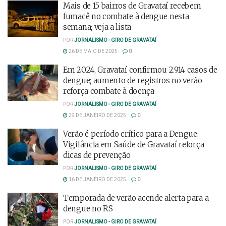
Mais de 15 bairros de Gravataí recebem
fumacê no combate à dengue nesta
semana; veja a lista
POR
JORNALISMO - GIRO DE GRAVATAÍ
26 DE MAIO DE 2025
0
Em 2024, Gravataí confirmou 2.914 casos de
dengue; aumento de registros no verão
reforça combate à doença
POR
JORNALISMO - GIRO DE GRAVATAÍ
29 DE JANEIRO DE 2025
0
Verão é período crítico para a Dengue:
Vigilância em Saúde de Gravataí reforça
dicas de prevenção
POR
JORNALISMO - GIRO DE GRAVATAÍ
16 DE JANEIRO DE 2025
0
Temporada de verão acende alerta para a
dengue no RS
POR
JORNALISMO - GIRO DE GRAVATAÍ