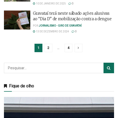
10 DE JANEIRO DE 2025
0
Gravataí terá neste sábado ações alusivas
ao “Dia D” de mobilização contra a dengue
POR
JORNALISMO - GIRO DE GRAVATAÍ
13 DE DEZEMBRO DE 2024
0
1
2
…
4
Fique de olho