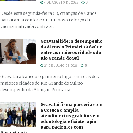
4 DE AGOSTO DE 2026
0
Desde esta segunda-feira (3), crianças de 4 anos
passaram a contar com um novo reforço da
vacina inativada contra a...
Gravataí lidera desempenho
da Atenção Primária à Saúde
entre as maiores cidades do
Rio Grande do Sul
21 DE JULHO DE 2026
0
Gravataí alcançou o primeiro lugar entre as dez
maiores cidades do Rio Grande do Sul no
desempenho da Atenção Primária...
Gravataí firma parceria com
a Cesuca e amplia
atendimentos gratuitos em
odontologia e fisioterapia
para pacientes com
fibromialgia