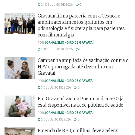
21 DE JULHO DE 2026
0
Gravataí firma parceria com a Cesuca e
amplia atendimentos gratuitos em
odontologia e fisioterapia para pacientes
com fibromialgia
POR
JORNALISMO - GIRO DE GRAVATAÍ
10 DE JULHO DE 2026
0
Campanha ampliada de vacinação contra o
HPV é prorrogada até dezembro em
Gravataí
POR
JORNALISMO - GIRO DE GRAVATAÍ
7 DE JULHO DE 2026
0
Em Gravataí, vacina Pneumocócica-20 já
está disponível na rede pública de saúde
POR
JORNALISMO - GIRO DE GRAVATAÍ
2 DE JULHO DE 2026
0
Emenda de R$ 1,5 milhão deve acelerar