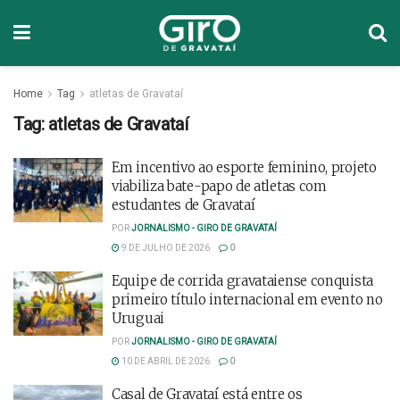
Home
Tag
atletas de Gravataí
Tag:
atletas de Gravataí
Em incentivo ao esporte feminino, projeto
viabiliza bate-papo de atletas com
estudantes de Gravataí
POR
JORNALISMO - GIRO DE GRAVATAÍ
9 DE JULHO DE 2026
0
Equipe de corrida gravataiense conquista
primeiro título internacional em evento no
Uruguai
POR
JORNALISMO - GIRO DE GRAVATAÍ
10 DE ABRIL DE 2026
0
Casal de Gravataí está entre os