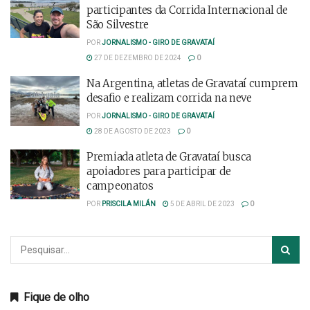
participantes da Corrida Internacional de
São Silvestre
POR
JORNALISMO - GIRO DE GRAVATAÍ
27 DE DEZEMBRO DE 2024
0
Na Argentina, atletas de Gravataí cumprem
desafio e realizam corrida na neve
POR
JORNALISMO - GIRO DE GRAVATAÍ
28 DE AGOSTO DE 2023
0
Premiada atleta de Gravataí busca
apoiadores para participar de
campeonatos
POR
PRISCILA MILÁN
5 DE ABRIL DE 2023
0
Fique de olho