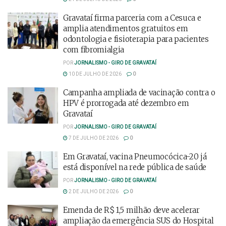
Gravataí firma parceria com a Cesuca e
amplia atendimentos gratuitos em
odontologia e fisioterapia para pacientes
com fibromialgia
POR
JORNALISMO - GIRO DE GRAVATAÍ
10 DE JULHO DE 2026
0
Campanha ampliada de vacinação contra o
HPV é prorrogada até dezembro em
Gravataí
POR
JORNALISMO - GIRO DE GRAVATAÍ
7 DE JULHO DE 2026
0
Em Gravataí, vacina Pneumocócica-20 já
está disponível na rede pública de saúde
POR
JORNALISMO - GIRO DE GRAVATAÍ
2 DE JULHO DE 2026
0
Emenda de R$ 1,5 milhão deve acelerar
ampliação da emergência SUS do Hospital