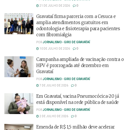
21 DE JULHO DE 2026
0
Gravataí firma parceria com a Cesuca e
amplia atendimentos gratuitos em
odontologia e fisioterapia para pacientes
com fibromialgia
POR
JORNALISMO - GIRO DE GRAVATAÍ
10 DE JULHO DE 2026
0
Campanha ampliada de vacinação contra o
HPV é prorrogada até dezembro em
Gravataí
POR
JORNALISMO - GIRO DE GRAVATAÍ
7 DE JULHO DE 2026
0
Em Gravataí, vacina Pneumocócica-20 já
está disponível na rede pública de saúde
POR
JORNALISMO - GIRO DE GRAVATAÍ
2 DE JULHO DE 2026
0
Emenda de R$ 1,5 milhão deve acelerar