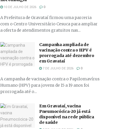
10 DE JULHO DE 2026
0
A Prefeitura de Gravataí firmou uma parceria
com o Centro Universitário Cesuca para ampliar
a oferta de atendimentos gratuitos nas...
Campanha ampliada de
vacinação contra o HPV é
prorrogada até dezembro
em Gravataí
7 DE JULHO DE 2026
0
A campanha de vacinação contra o Papilomavírus
Humano (HPV) para jovens de 15 a 19 anos foi
prorrogada até o...
Em Gravataí, vacina
Pneumocócica-20 já está
disponível na rede pública
de saúde