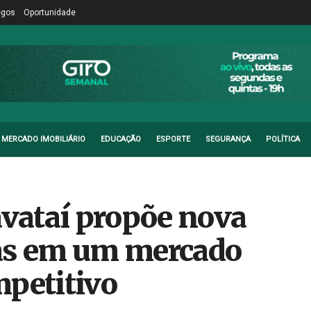
egos
Oportunidade
MERCADO IMOBILIÁRIO
EDUCAÇÃO
ESPORTE
SEGURANÇA
POLÍTICA
vataí propõe nova
das em um mercado
mpetitivo