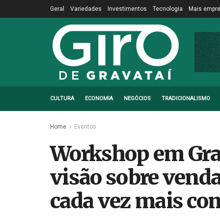
Geral
Variedades
Investimentos
Tecnologia
Mais empr
CULTURA
ECONOMIA
NEGÓCIOS
TRADICIONALISMO
Home
Eventos
Workshop em Gra
visão sobre ven
cada vez mais co