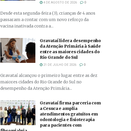
4 DE AGOSTO DE 2026
0
Desde esta segunda-feira (3), crianças de 4 anos
passaram a contar com um novo reforço da
vacina inativada contra a...
Gravataí lidera desempenho
da Atenção Primária à Saúde
entre as maiores cidades do
Rio Grande do Sul
21 DE JULHO DE 2026
0
Gravataí alcançou o primeiro lugar entre as dez
maiores cidades do Rio Grande do Sul no
desempenho da Atenção Primária...
Gravataí firma parceria com
a Cesuca e amplia
atendimentos gratuitos em
odontologia e fisioterapia
para pacientes com
fibromialgia