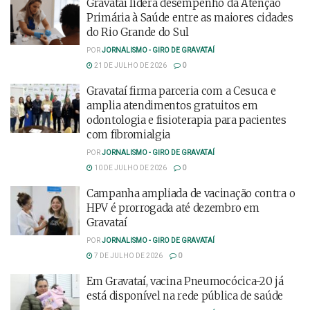
Gravataí lidera desempenho da Atenção
Primária à Saúde entre as maiores cidades
do Rio Grande do Sul
POR
JORNALISMO - GIRO DE GRAVATAÍ
21 DE JULHO DE 2026
0
Gravataí firma parceria com a Cesuca e
amplia atendimentos gratuitos em
odontologia e fisioterapia para pacientes
com fibromialgia
POR
JORNALISMO - GIRO DE GRAVATAÍ
10 DE JULHO DE 2026
0
Campanha ampliada de vacinação contra o
HPV é prorrogada até dezembro em
Gravataí
POR
JORNALISMO - GIRO DE GRAVATAÍ
7 DE JULHO DE 2026
0
Em Gravataí, vacina Pneumocócica-20 já
está disponível na rede pública de saúde