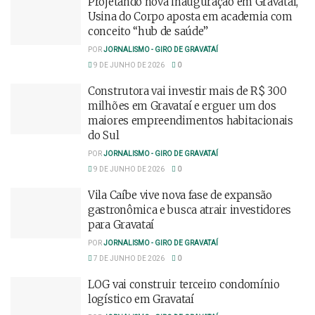
Projetando nova inauguração em Gravataí,
Usina do Corpo aposta em academia com
conceito “hub de saúde”
POR
JORNALISMO - GIRO DE GRAVATAÍ
9 DE JUNHO DE 2026
0
Construtora vai investir mais de R$ 300
milhões em Gravataí e erguer um dos
maiores empreendimentos habitacionais
do Sul
POR
JORNALISMO - GIRO DE GRAVATAÍ
9 DE JUNHO DE 2026
0
Vila Caíbe vive nova fase de expansão
gastronômica e busca atrair investidores
para Gravataí
POR
JORNALISMO - GIRO DE GRAVATAÍ
7 DE JUNHO DE 2026
0
LOG vai construir terceiro condomínio
logístico em Gravataí