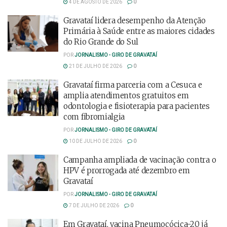
4 DE AGOSTO DE 2026
0
Gravataí lidera desempenho da Atenção
Primária à Saúde entre as maiores cidades
do Rio Grande do Sul
POR
JORNALISMO - GIRO DE GRAVATAÍ
21 DE JULHO DE 2026
0
Gravataí firma parceria com a Cesuca e
amplia atendimentos gratuitos em
odontologia e fisioterapia para pacientes
com fibromialgia
POR
JORNALISMO - GIRO DE GRAVATAÍ
10 DE JULHO DE 2026
0
Campanha ampliada de vacinação contra o
HPV é prorrogada até dezembro em
Gravataí
POR
JORNALISMO - GIRO DE GRAVATAÍ
7 DE JULHO DE 2026
0
Em Gravataí, vacina Pneumocócica-20 já