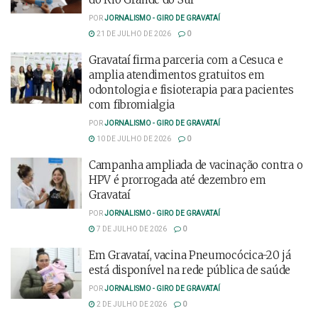
POR
JORNALISMO - GIRO DE GRAVATAÍ
21 DE JULHO DE 2026
0
Gravataí firma parceria com a Cesuca e
amplia atendimentos gratuitos em
odontologia e fisioterapia para pacientes
com fibromialgia
POR
JORNALISMO - GIRO DE GRAVATAÍ
10 DE JULHO DE 2026
0
Campanha ampliada de vacinação contra o
HPV é prorrogada até dezembro em
Gravataí
POR
JORNALISMO - GIRO DE GRAVATAÍ
7 DE JULHO DE 2026
0
Em Gravataí, vacina Pneumocócica-20 já
está disponível na rede pública de saúde
POR
JORNALISMO - GIRO DE GRAVATAÍ
2 DE JULHO DE 2026
0