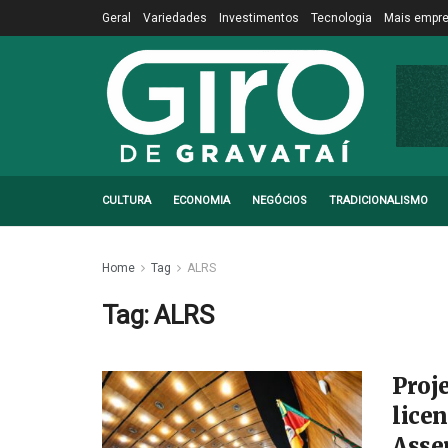
Geral
Variedades
Investimentos
Tecnologia
Mais empr
CULTURA
ECONOMIA
NEGÓCIOS
TRADICIONALISMO
Home
Tag
ALRS
Tag:
ALRS
Proje
lice
Asse