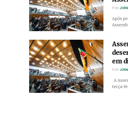
POR
JORN
Após pe
Assemble
Asse
dese
em di
POR
JORN
A Assem
terça-fei