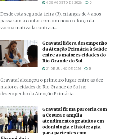
4 DE AGOSTO DE 2026
0
Desde esta segunda-feira (3), crianças de 4 anos
passaram a contar com um novo reforço da
vacina inativada contra a...
Gravataí lidera desempenho
da Atenção Primária à Saúde
entre as maiores cidades do
Rio Grande do Sul
21 DE JULHO DE 2026
0
Gravataí alcançou o primeiro lugar entre as dez
maiores cidades do Rio Grande do Sul no
desempenho da Atenção Primária...
Gravataí firma parceria com
a Cesuca e amplia
atendimentos gratuitos em
odontologia e fisioterapia
para pacientes com
fibromialgia